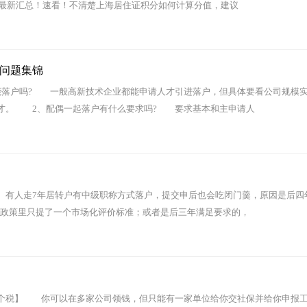
23最新汇总！速看！不清楚上海居住证积分如何计算分值，建议
问题集锦
能落户吗? 一般高新技术企业都能申请人才引进落户，但具体要看公司规模
才。 2、配偶一起落户有什么要求吗? 要求基本和主申请人
人走7年居转户有中级职称方式落户，提交申后也会吃闭门羹，原因是后四
上，政策里只提了一个市场化评价标准；或者是后三年满足要求的，
税】 你可以在多家公司领钱，但只能有一家单位给你交社保并给你申报工