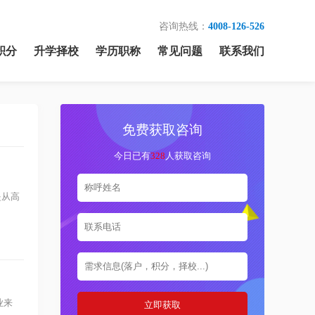
咨询热线：
4008-126-526
积分
升学择校
学历职称
常见问题
联系我们
免费获取咨询
今日已有
328
人获取咨询
是从高
业来