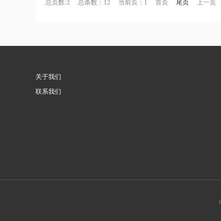
总页数:2
总条数：12
当前页：1
首页
尾页
上一页
关于我们
联系我们