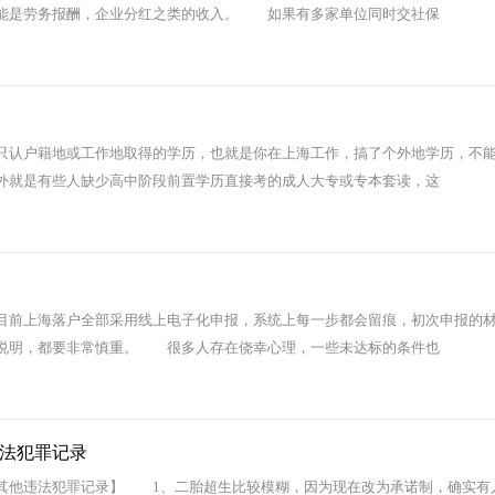
能是劳务报酬，企业分红之类的收入。 如果有多家单位同时交社保
认户籍地或工作地取得的学历，也就是你在上海工作，搞了个外地学历，不
就是有些人缺少高中阶段前置学历直接考的成人大专或专本套读，这
前上海落户全部采用线上电子化申报，系统上每一步都会留痕，初次申报的
说明，都要非常慎重。 很多人存在侥幸心理，一些未达标的条件也
法犯罪记录
他违法犯罪记录】 1、二胎超生比较模糊，因为现在改为承诺制，确实有