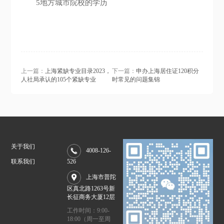
5地方城市院校的学历
上一篇：
上海紧缺专业目录2023，
下一篇：
申办上海居住证120积分
人社局承认的105个紧缺专业
时常见的问题集锦
关于我们
4008-126-
联系我们
526
上海市普陀
区真北路1263号新
长征商务大厦12层
工作时间：9:00-
18:00（周一至周